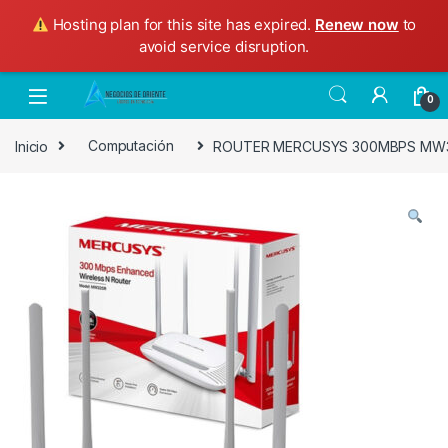
Hosting plan for this site has expired.
Renew now
to
avoid service disruption.
Skip to navigation
Skip to content
0
Inicio
Computación
ROUTER MERCUSYS 300MBPS MW