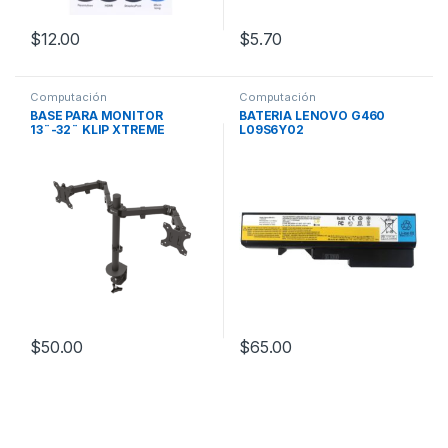
$
12.00
$
5.70
Computación
Computación
BASE PARA MONITOR
BATERIA LENOVO G460
13¨-32¨ KLIP XTREME
L09S6Y02
$
50.00
$
65.00