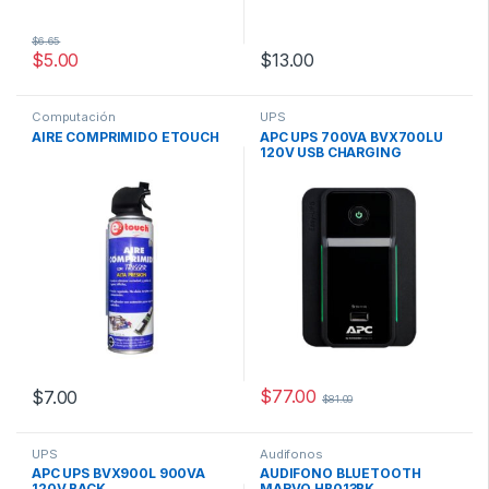
$
6.65
$
5.00
$
13.00
Computación
UPS
AIRE COMPRIMIDO ETOUCH
APC UPS 700VA BVX700LU
120V USB CHARGING
$
77.00
$
7.00
$
81.00
UPS
Audifonos
APC UPS BVX900L 900VA
AUDIFONO BLUETOOTH
120V BACK
MARVO HB013BK