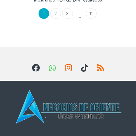
1
2
3
11
…