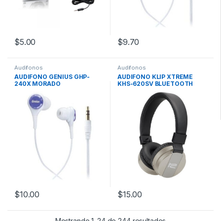
$
5.00
$
9.70
Audifonos
Audifonos
AUDIFONO GENIUS GHP-
AUDIFONO KLIP XTREME
240X MORADO
KHS-620SV BLUETOOTH
$
10.00
$
15.00
Mostrando 1–24 de 244 resultados