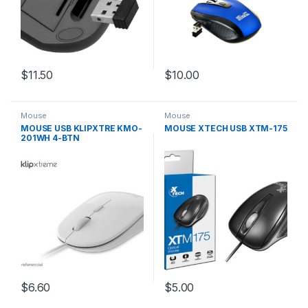
$
11.50
$
10.00
Mouse
Mouse
MOUSE USB KLIPXTRE KMO-
MOUSE XTECH USB XTM-175
201WH 4-BTN
$
6.60
$
5.00