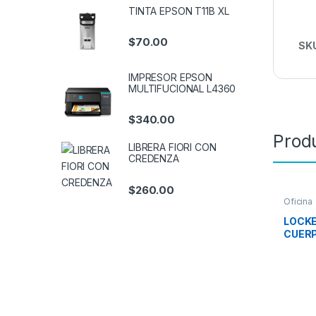
TINTA EPSON T11B XL
$
70.00
SK
IMPRESOR EPSON
MULTIFUCIONAL L4360
$
340.00
Prod
LIBRERA FIORI CON
CREDENZA
$
260.00
Oficina
LOCKE
CUER