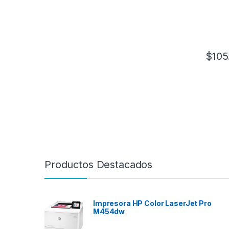
$
105
Productos Destacados
Impresora HP Color LaserJet Pro
M454dw