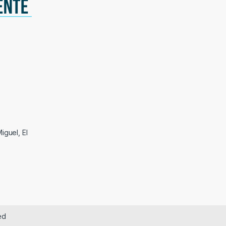
iguel, El
ed