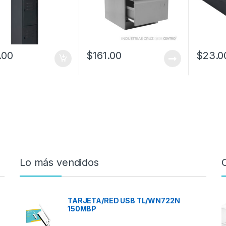
.00
$
161.00
$
23.0
Lo más vendidos
TARJETA/RED USB TL/WN722N
150MBP