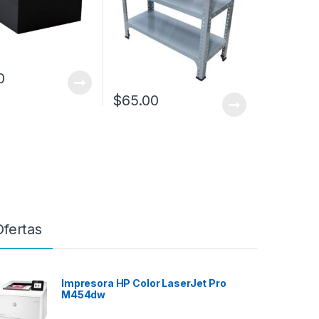
0
$
65.00
Ofertas
Impresora HP Color LaserJet Pro
M454dw