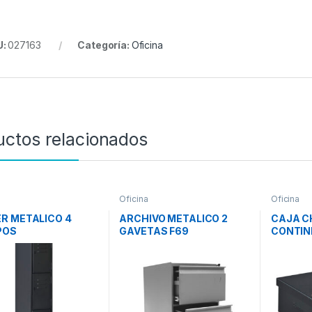
U:
027163
Categoría:
Oficina
uctos relacionados
Oficina
Oficina
R METALICO 4
ARCHIVO METALICO 2
CAJA C
POS
GAVETAS F69
CONTIN
CONTINENT