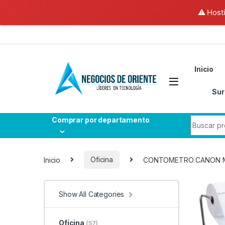
⚠️ Hosti
Skip to navigation
Skip to content
Inicio
Sur
Search fo
Comprar por departamento
Inicio
Oficina
CONTOMETRO CANON 
Show All Categories
Oficina
(57)