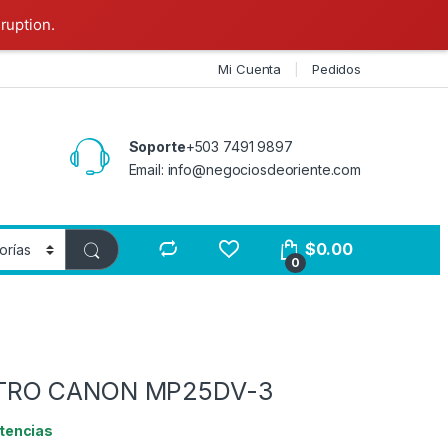
ruption.
Mi Cuenta
Pedidos
Soporte
+503 7491 9897
Email: info@negociosdeoriente.com
$
0.00
0
RO CANON MP25DV-3
tencias