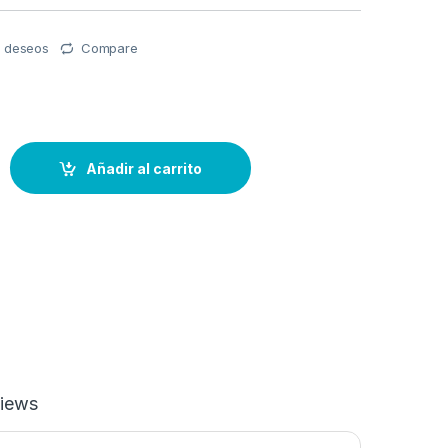
de deseos
Compare
N MP25DV-3 quantity
Añadir al carrito
iews