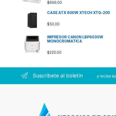
$
699.00
CASE ATX 600W XTECH XTQ-200
$
50.00
IMPRESOR CANON LBP6030W
MONOCROMATICA
$
220.00
Suscríbete al boletín
y recibe l