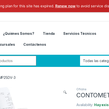
ng plan for this site has expired.
Renew now
to avoid service dis
¿Quiénes Somos?
Tienda
Servicios Técnicos
cursales
Contáctenos
r:
MP25DV-3
Oficina
🔍
CONTOMET
Availability:
Hay exis