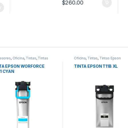
$
260.00
esores
,
Oficina
,
Tintas
,
Tintas
Oficina
,
Tintas
,
Tintas Epson
on
TA EPSON WORFORCE
TINTA EPSON T11B XL
1 CYAN