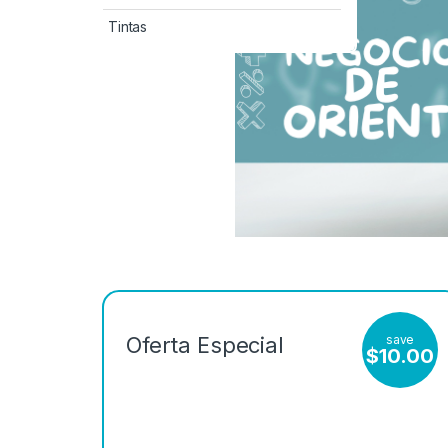
Tintas
save
Oferta Especial
$
10.00