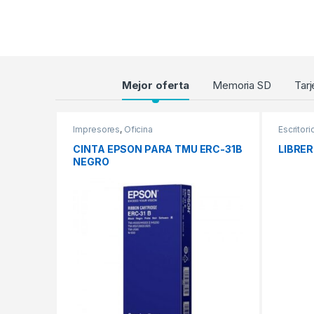
Products Grid
Mejor oferta
Memoria SD
Tarj
Impresores
,
Oficina
Escritori
CINTA EPSON PARA TMU ERC-31B
LIBRER
NEGRO