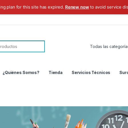
ng plan for this site has expired.
Renew now
to avoid service di
¿Quiénes Somos?
Tienda
Servicios Técnicos
Sur