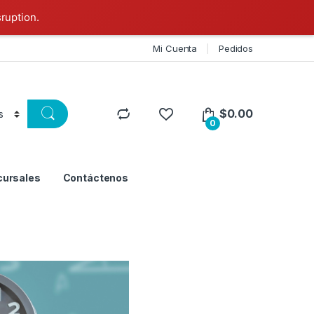
sruption.
Mi Cuenta
Pedidos
$
0.00
0
cursales
Contáctenos