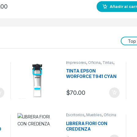
.00
Añadir al carr
Top
Impresores
,
Oficina
,
Tintas
,
Tintas Epson
TINTA EPSON
WORFORCE T941 CYAN
$
70.00
Escritorios
,
Muebles
,
Oficina
LIBRERA FIORI CON
0
CREDENZA