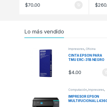
$
70.00
$
260
Lo más vendido
Impresores
,
Oficina
CINTA EPSON PARA
TMU ERC-31B NEGRO
$
4.00
Computación
,
Impresores
,
Oficina
IMPRESOR EPSON
MULTIFUCIONAL L436