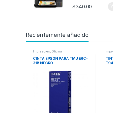
$
340.00
Recientemente añadido
Impresores
,
Oficina
Impr
Eps
CINTA EPSON PARA TMU ERC-
TIN
31B NEGRO
T94