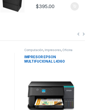
$
395.00
Computación
,
Impresores
,
Oficina
Escritorios
IMPRESOR EPSON
LIBRERA
MULTIFUCIONAL L4360
CREDEN
$
260.