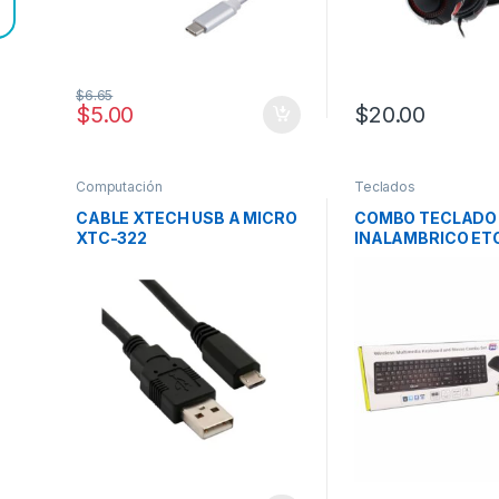
$
6.65
$
5.00
$
20.00
Computación
Teclados
CABLE XTECH USB A MICRO
COMBO TECLADO
XTC-322
INALAMBRICO ET