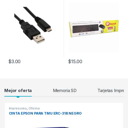
$
3.00
$
15.00
Products Grid
Mejor oferta
Memoria SD
Tarjetas Impres
Impresores
,
Oficina
CINTA EPSON PARA TMU ERC-31B NEGRO