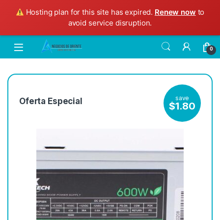
Hosting plan for this site has expired.
Renew now
to
avoid service disruption.
0
save
Oferta Especial
$
1.80