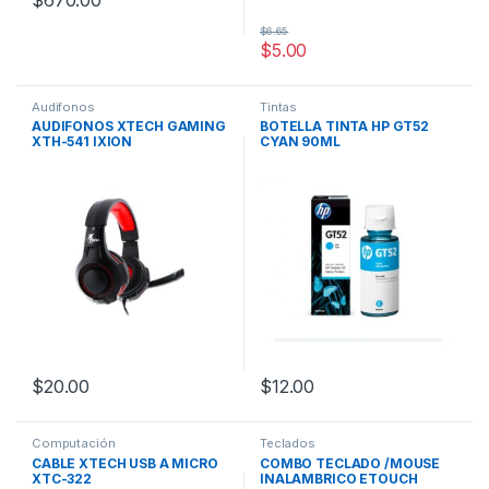
$
670.00
$
6.65
$
5.00
Audifonos
Tintas
AUDIFONOS XTECH GAMING
BOTELLA TINTA HP GT52
XTH-541 IXION
CYAN 90ML
$
20.00
$
12.00
Computación
Teclados
CABLE XTECH USB A MICRO
COMBO TECLADO /MOUSE
XTC-322
INALAMBRICO ETOUCH