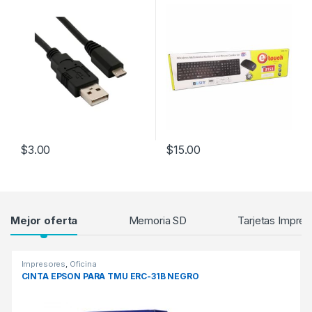
$
3.00
$
15.00
Products Grid
Mejor oferta
Memoria SD
Tarjetas Impres
Impresores
,
Oficina
CINTA EPSON PARA TMU ERC-31B NEGRO