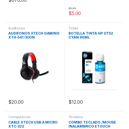
$
670.00
$
6.65
$
5.00
Audifonos
Tintas
AUDIFONOS XTECH GAMING
BOTELLA TINTA HP GT52
XTH-541 IXION
CYAN 90ML
$
20.00
$
12.00
Computación
Teclados
CABLE XTECH USB A MICRO
COMBO TECLADO /MOUSE
XTC-322
INALAMBRICO ETOUCH