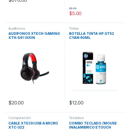
$
670.00
$
6.65
$
5.00
Audifonos
Tintas
AUDIFONOS XTECH GAMING
BOTELLA TINTA HP GT52
XTH-541 IXION
CYAN 90ML
$
20.00
$
12.00
Computación
Teclados
CABLE XTECH USB A MICRO
COMBO TECLADO /MOUSE
XTC-322
INALAMBRICO ETOUCH