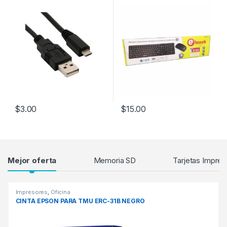
$
3.00
$
15.00
Products Grid
Mejor oferta
Memoria SD
Tarjetas Impres
Impresores
,
Oficina
CINTA EPSON PARA TMU ERC-31B NEGRO