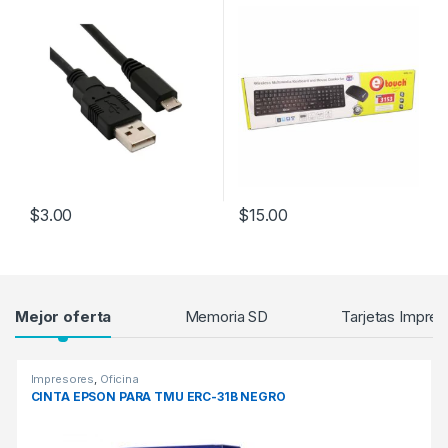
$
3.00
$
15.00
Products Grid
Mejor oferta
Memoria SD
Tarjetas Impres
Impresores
,
Oficina
CINTA EPSON PARA TMU ERC-31B NEGRO