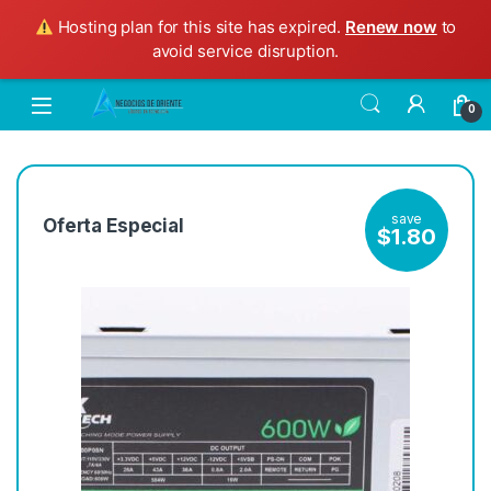
Hosting plan for this site has expired.
Renew now
to
avoid service disruption.
0
save
Oferta Especial
$
1.80