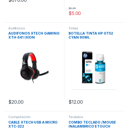
$
670.00
$
6.65
$
5.00
Audifonos
Tintas
AUDIFONOS XTECH GAMING
BOTELLA TINTA HP GT52
XTH-541 IXION
CYAN 90ML
$
20.00
$
12.00
Computación
Teclados
CABLE XTECH USB A MICRO
COMBO TECLADO /MOUSE
XTC-322
INALAMBRICO ETOUCH