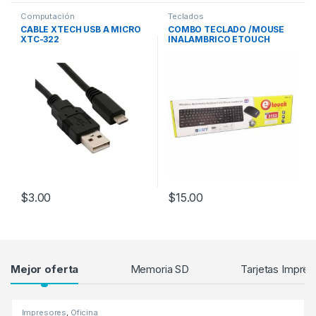
Computación
Teclados
CABLE XTECH USB A MICRO
COMBO TECLADO /MOUSE
XTC-322
INALAMBRICO ETOUCH
$
3.00
$
15.00
Products Grid
Mejor oferta
Memoria SD
Tarjetas Impres
Impresores
,
Oficina