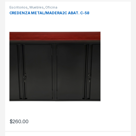
Escritorios
,
Muebles
,
Oficina
CREDENZA METAL/MADERA2C ABAT. C-58
$
260.00