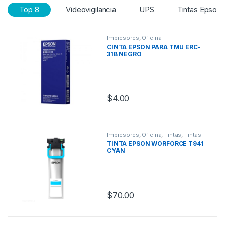
Top 8
Videovigilancia
UPS
Tintas Epson
Impresores
,
Oficina
CINTA EPSON PARA TMU ERC-
31B NEGRO
$
4.00
Impresores
,
Oficina
,
Tintas
,
Tintas
Epson
TINTA EPSON WORFORCE T941
CYAN
$
70.00