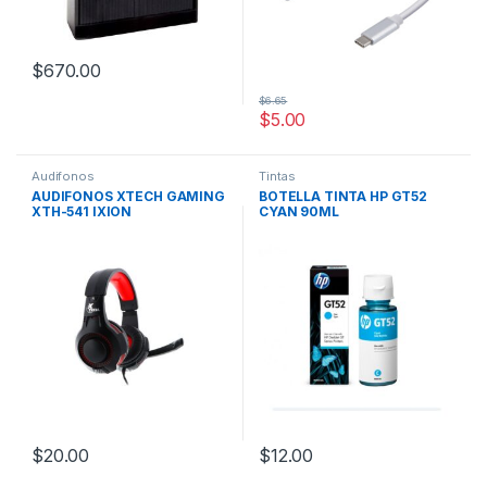
$
670.00
$
6.65
$
5.00
Audifonos
Tintas
AUDIFONOS XTECH GAMING
BOTELLA TINTA HP GT52
XTH-541 IXION
CYAN 90ML
$
20.00
$
12.00