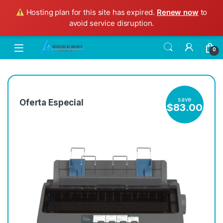
Hosting plan for this site has expired.
Renew now
to
avoid service disruption.
0
save
Oferta Especial
$
83.00