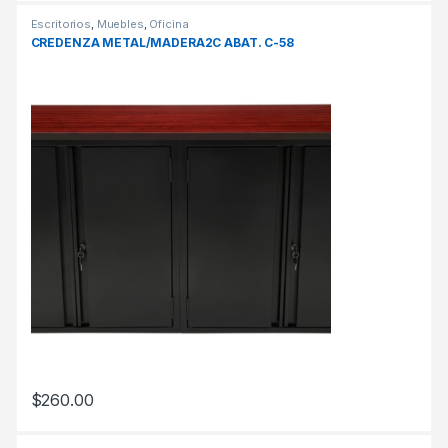
Escritorios
,
Muebles
,
Oficina
CREDENZA METAL/MADERA2C ABAT. C-58
$
260.00