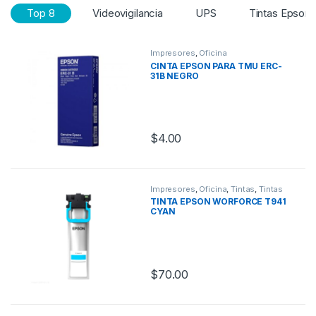
Top 8
Videovigilancia
UPS
Tintas Epson
Impresores
,
Oficina
CINTA EPSON PARA TMU ERC-
31B NEGRO
$
4.00
Impresores
,
Oficina
,
Tintas
,
Tintas
Epson
TINTA EPSON WORFORCE T941
CYAN
$
70.00