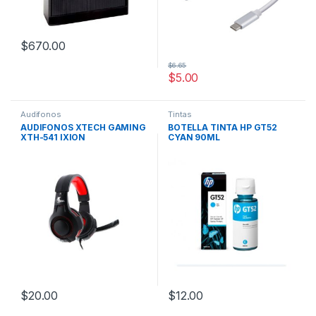
$
670.00
$
6.65
$
5.00
Audifonos
Tintas
AUDIFONOS XTECH GAMING
BOTELLA TINTA HP GT52
XTH-541 IXION
CYAN 90ML
$
20.00
$
12.00