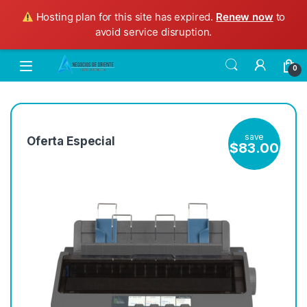
Hosting plan for this site has expired.
Renew now
to
avoid service disruption.
0
save
Oferta Especial
$
83.00