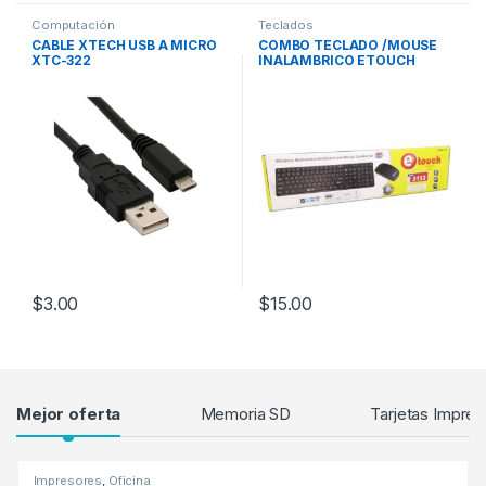
Computación
Teclados
CABLE XTECH USB A MICRO
COMBO TECLADO /MOUSE
XTC-322
INALAMBRICO ETOUCH
$
3.00
$
15.00
Products Grid
Mejor oferta
Memoria SD
Tarjetas Impres
Impresores
,
Oficina