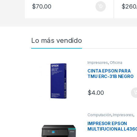
$
70.00
$
260
Lo más vendido
Impresores
,
Oficina
CINTA EPSON PARA
TMU ERC-31B NEGRO
$
4.00
Computación
,
Impresores
,
Oficina
IMPRESOR EPSON
MULTIFUCIONAL L436