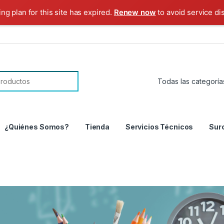
ng plan for this site has expired.
Renew now
to avoid service di
¿Quiénes Somos?
Tienda
Servicios Técnicos
Sur