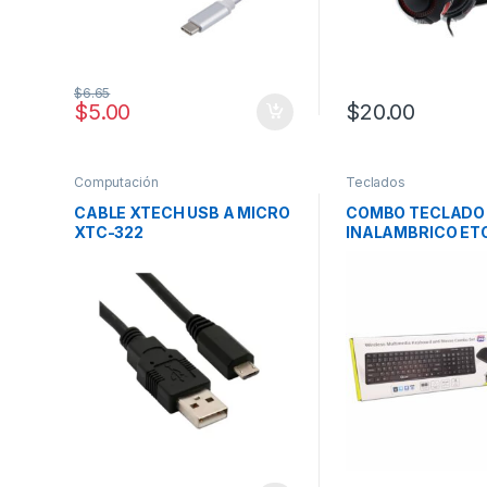
$
6.65
$
5.00
$
20.00
Computación
Teclados
CABLE XTECH USB A MICRO
COMBO TECLADO
XTC-322
INALAMBRICO ET