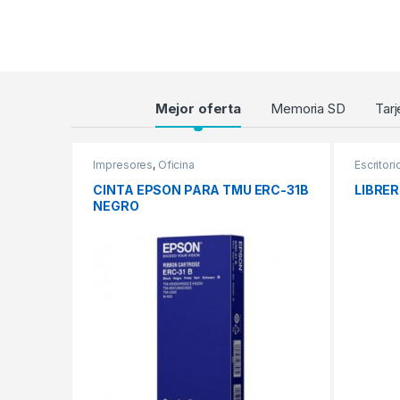
Products Grid
Mejor oferta
Memoria SD
Tarj
Impresores
,
Oficina
Escritori
CINTA EPSON PARA TMU ERC-31B
LIBRER
NEGRO