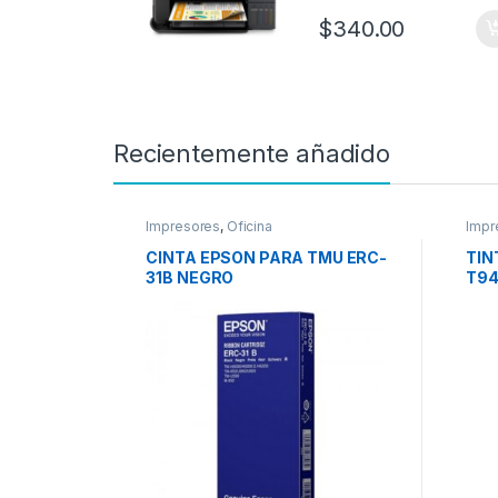
$
340.00
Recientemente añadido
Impresores
,
Oficina
Impr
Eps
CINTA EPSON PARA TMU ERC-
TIN
31B NEGRO
T94