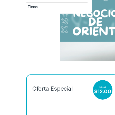
Tintas
save
Oferta Especial
$
12.00