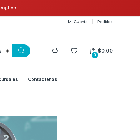
sruption.
Mi Cuenta
Pedidos
$
0.00
0
cursales
Contáctenos