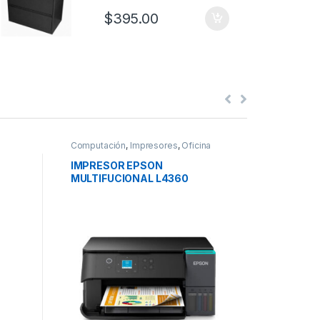
$
395.00
Computación
,
Impresores
,
Oficina
Escritorios
IMPRESOR EPSON
LIBRERA
MULTIFUCIONAL L4360
CREDEN
$
260.