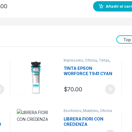
.00
Añadir al carr
Top
Impresores
,
Oficina
,
Tintas
,
Tintas Epson
TINTA EPSON
WORFORCE T941 CYAN
$
70.00
Escritorios
,
Muebles
,
Oficina
LIBRERA FIORI CON
0
CREDENZA